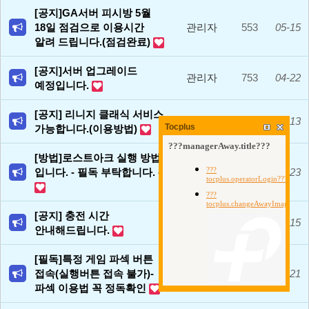
[공지]GA서버 피시방 5월
18일 점검으로 이용시간
관리자
553
05-15
알려 드립니다.(점검완료)
[공지]서버 업그레이드
관리자
753
04-22
예정입니다.
[공지] 리니지 클래식 서비스
관리자
1710
02-13
Tocplus
가능합니다.(이용방법)
[방법]로스트아크 실행 방법
입니다. - 필독 부탁합니다. -
관리자
7200
04-23
[공지] 충전 시간
관리자
11177
07-15
안내해드립니다.
[필독]특정 게임 파섹 버튼
접속(실행버튼 접속 불가)-
관리자
13269
04-21
파섹 이용법 꼭 정독확인